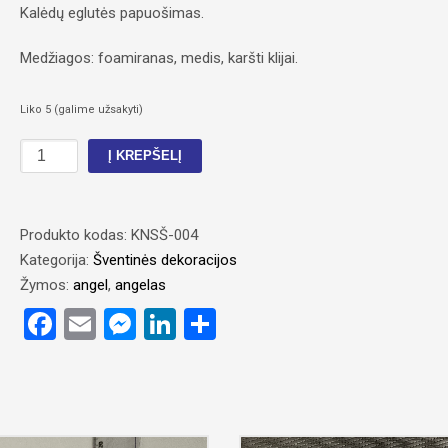
Kalėdų eglutės papuošimas.
Medžiagos: foamiranas, medis, karšti klijai.
Liko 5 (galime užsakyti)
produkto
Į KREPŠELĮ
kiekis:
Dekoracija
„Angelas
Produkto kodas:
KNSŠ-004
II“
Kategorija:
Šventinės dekoracijos
Žymos:
angel
,
angelas
Facebook
Email
Messenger
LinkedIn
Share