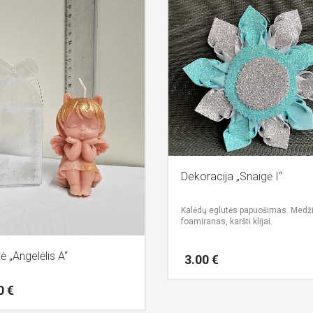
Dekoracija „Snaigė I“
Kalėdų eglutės papuošimas.
Medži
foamiranas, karšti klijai.
ė „Angelėlis A“
3.00
€
00
€