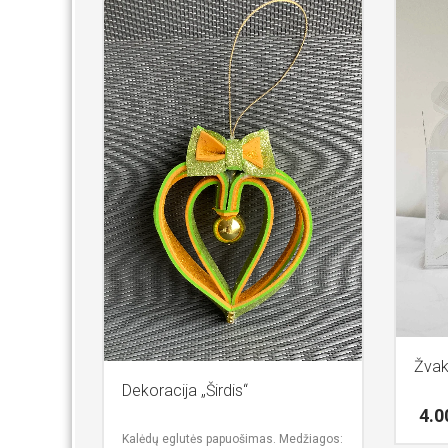
Žvak
Dekoracija „Širdis“
4.
Kalėdų eglutės papuošimas.
Medžiagos: