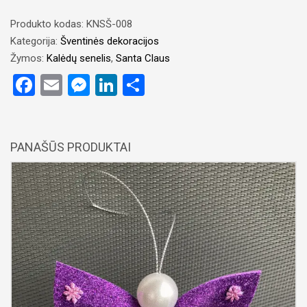
Dekoracija
„Kalėdų
Produkto kodas:
KNSŠ-008
senelis“
Kategorija:
Šventinės dekoracijos
Žymos:
Kalėdų senelis
,
Santa Claus
Facebook
Email
Messenger
LinkedIn
Share
PANAŠŪS PRODUKTAI