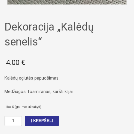
Dekoracija „Kalėdų
senelis“
4.00
€
Kalėdų eglutės papuošimas.
Medžiagos: foamiranas, karšti klijai.
Liko 5 (galime užsakyti)
produkto
Į KREPŠELĮ
kiekis: