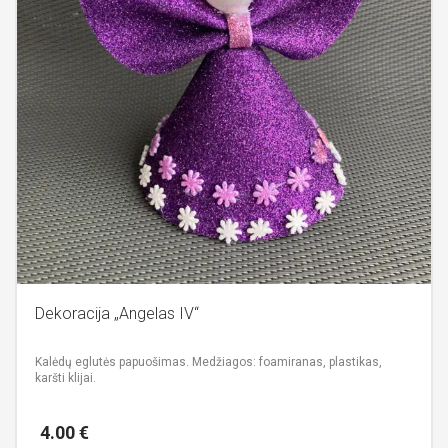
Dekoracija „Angelas IV“
Kalėdų eglutės papuošimas.
Medžiagos: foamiranas, plastikas,
karšti klijai.
4.00
€