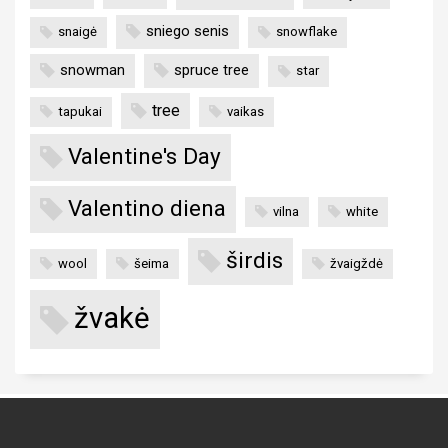
sniego senis
snaigė
snowflake
snowman
spruce tree
star
tree
tapukai
vaikas
Valentine's Day
Valentino diena
vilna
white
širdis
wool
šeima
žvaigždė
žvakė