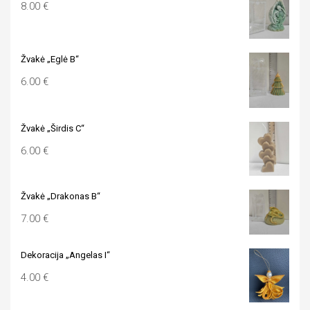
8.00
€
Žvakė „Eglė B“
6.00
€
Žvakė „Širdis C“
6.00
€
Žvakė „Drakonas B“
7.00
€
Dekoracija „Angelas I“
4.00
€