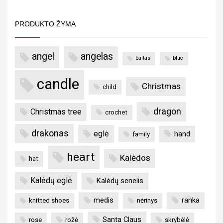
PRODUKTO ŽYMA
angel
angelas
baltas
blue
candle
Christmas
child
dragon
Christmas tree
crochet
drakonas
eglė
hand
family
heart
Kalėdos
hat
Kalėdų eglė
Kalėdų senelis
medis
ranka
knitted shoes
nėrinys
Santa Claus
rose
rožė
skrybėlė