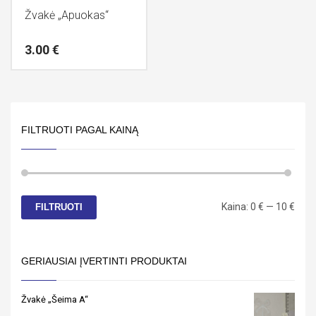
Žvakė „Apuokas“
3.00
€
FILTRUOTI PAGAL KAINĄ
Min
Mak
Kaina:
0 €
—
10 €
FILTRUOTI
kain
kain
GERIAUSIAI ĮVERTINTI PRODUKTAI
Žvakė „Šeima A“