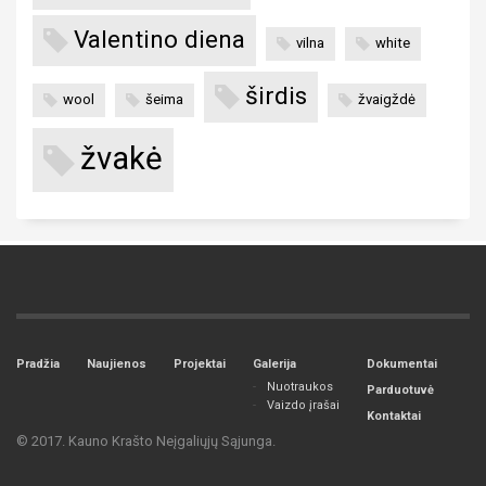
Valentino diena
vilna
white
širdis
wool
šeima
žvaigždė
žvakė
Pradžia
Naujienos
Projektai
Galerija
Dokumentai
Nuotraukos
Parduotuvė
Vaizdo įrašai
Kontaktai
© 2017. Kauno Krašto Neįgaliųjų Sąjunga.