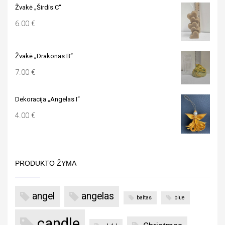
Žvakė „Širdis C“
6.00
€
Žvakė „Drakonas B“
7.00
€
Dekoracija „Angelas I“
4.00
€
PRODUKTO ŽYMA
angel
angelas
baltas
blue
candle