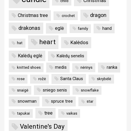
Christmas
child
dragon
Christmas tree
crochet
drakonas
eglė
hand
family
heart
Kalėdos
hat
Kalėdų eglė
Kalėdų senelis
medis
ranka
knitted shoes
nėrinys
Santa Claus
rose
rožė
skrybėlė
sniego senis
snaigė
snowflake
snowman
spruce tree
star
tree
tapukai
vaikas
Valentine's Day