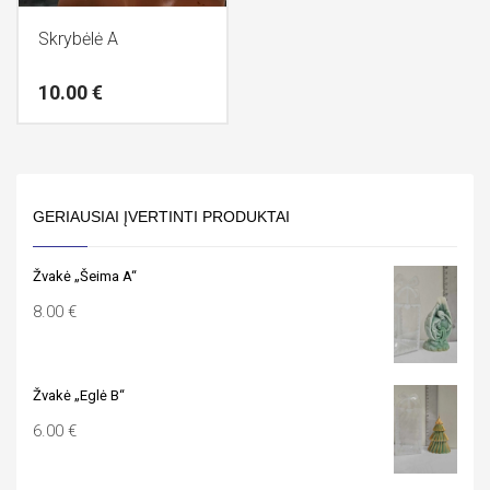
Skrybėlė A
10.00
€
GERIAUSIAI ĮVERTINTI PRODUKTAI
Žvakė „Šeima A“
8.00
€
Žvakė „Eglė B“
6.00
€