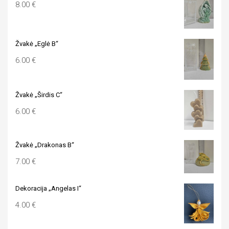
8.00
€
Žvakė „Eglė B“
6.00
€
Žvakė „Širdis C“
6.00
€
Žvakė „Drakonas B“
7.00
€
Dekoracija „Angelas I“
4.00
€