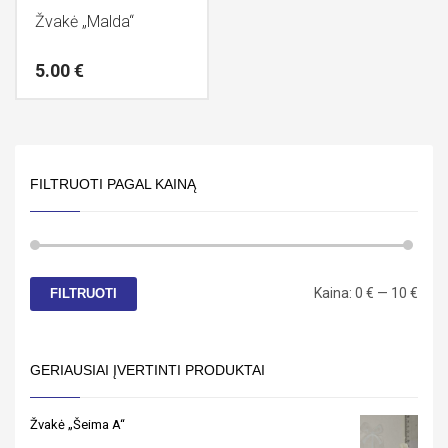
Žvakė „Malda“
5.00
€
FILTRUOTI PAGAL KAINĄ
Min
Mak
Kaina:
0 €
—
10 €
FILTRUOTI
kain
kain
GERIAUSIAI ĮVERTINTI PRODUKTAI
Žvakė „Šeima A“