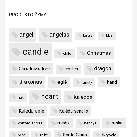
PRODUKTO ŽYMA
angel
angelas
baltas
blue
candle
Christmas
child
dragon
Christmas tree
crochet
drakonas
eglė
hand
family
heart
Kalėdos
hat
Kalėdų eglė
Kalėdų senelis
medis
ranka
knitted shoes
nėrinys
Santa Claus
rose
rožė
skrybėlė