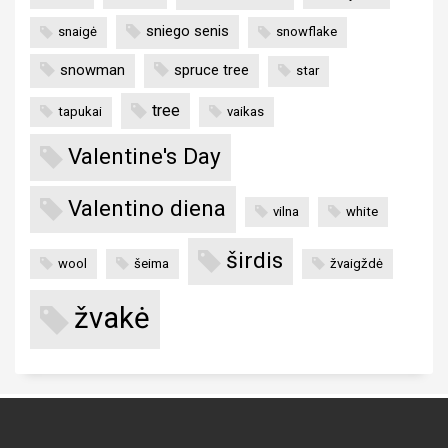
sniego senis
snaigė
snowflake
snowman
spruce tree
star
tree
tapukai
vaikas
Valentine's Day
Valentino diena
vilna
white
širdis
wool
šeima
žvaigždė
žvakė