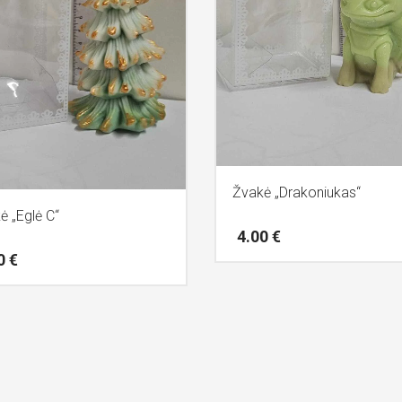
Žvakė „Drakoniukas“
ė „Eglė C“
4.00
€
00
€