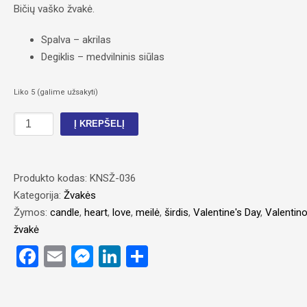
Bičių vaško žvakė.
Spalva – akrilas
Degiklis – medvilninis siūlas
Liko 5 (galime užsakyti)
produkto
Į KREPŠELĮ
kiekis:
Žvakė
„LOVE“
Produkto kodas:
KNSŽ-036
Kategorija:
Žvakės
Žymos:
candle
,
heart
,
love
,
meilė
,
širdis
,
Valentine's Day
,
Valentino
žvakė
Facebook
Email
Messenger
LinkedIn
Share