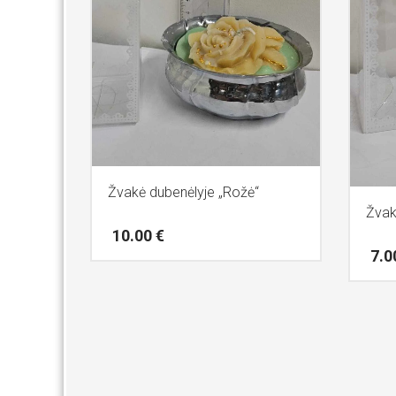
Žvakė dubenėlyje „Rožė“
Žvak
10.00
€
7.