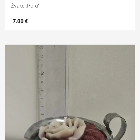
Žvakė „Pora“
7.00
€