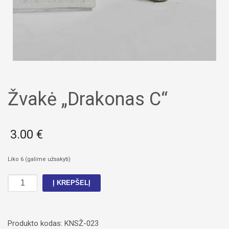
Žvakė „Drakonas C“
3.00
€
Liko 6 (galime užsakyti)
produkto
Į KREPŠELĮ
kiekis:
Žvakė
„Drakonas
Produkto kodas:
KNSŽ-023